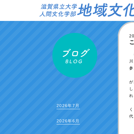
2
8
川
参
日
が
し
れ
９
2026年7月
2026年6月