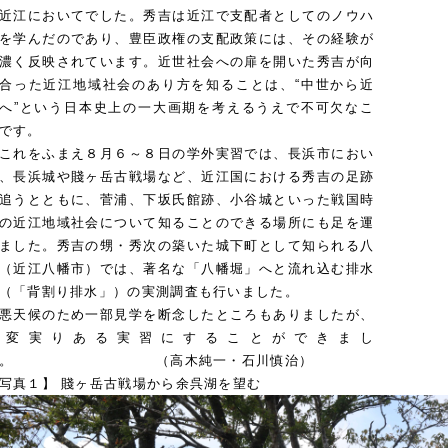
近江においてでした。秀吉は近江で支配者としてのノウハ
を学んだのであり、豊臣政権の支配政策には、その経験が
濃く反映されています。近世社会への扉を開いた秀吉が向
合った近江地域社会のあり方を知ることは、“中世から近
へ”という日本史上の一大画期を考えるうえで不可欠なこ
です。
れをふまえ８月６～８日の学外実習では、長浜市におい
、長浜城や賤ヶ岳古戦場など、近江国における秀吉の足跡
追うとともに、菅浦、下坂氏館跡、小谷城といった戦国時
の近江地域社会について知ることのできる場所にも足を運
ました。秀吉の甥・秀次の築いた城下町として知られる八
（近江八幡市）では、著名な「八幡堀」へと流れ込む排水
（「背割り排水」）の実測調査も行いました。
天候のため一部見学を断念したところもありましたが、
大変実りある実習にすることができまし
た。 （高木純一・石川慎治）
写真１】 賤ヶ岳古戦場から余呉湖を望む