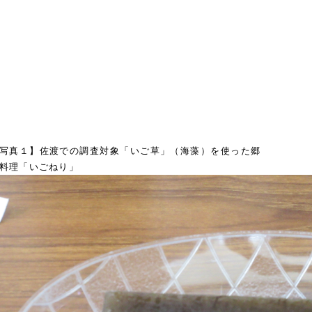
写真１】佐渡での調査対象「いご草」（海藻）を使った郷
料理「いごねり」