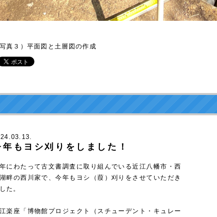
写真３）平面図と土層図の作成
024
.03.13.
今年もヨシ刈りをしました！
年にわたって古文書調査に取り組んでいる近江八幡市・西
湖畔の西川家で、今年もヨシ（葭）刈りをさせていただき
した。
江楽座「
博物館プロジェクト
（スチューデント・キュレー