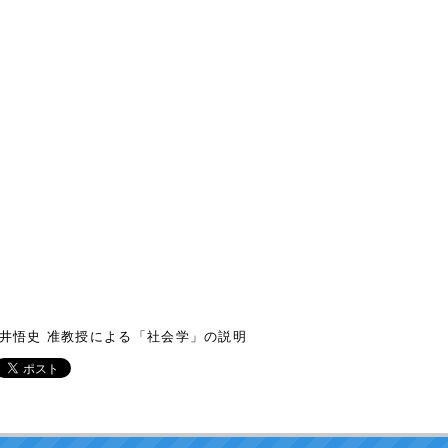
井悟史 准教授による「社会学」の説明
021
.08.01.
地理学実習 最終課題報告・討論会（2021年7月