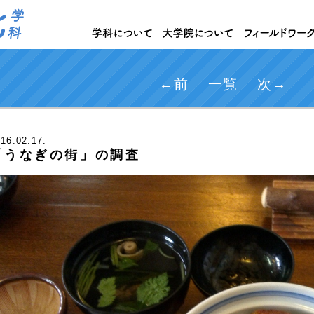
←前
一覧
次→
016
.02.17.
「うなぎの街」の調査