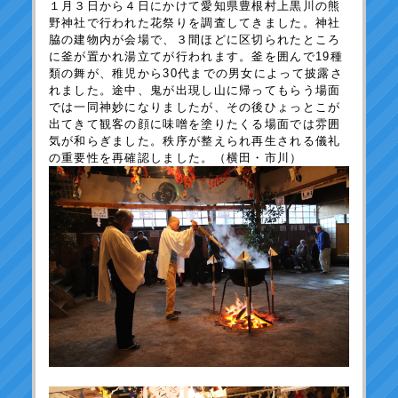
１月３日から４日にかけて愛知県豊根村上黒川の熊
野神社で行われた花祭りを調査してきました。神社
脇の建物内が会場で、３間ほどに区切られたところ
に釜が置かれ湯立てが行われます。釜を囲んで
19
種
類の舞が、稚児から
30
代までの男女によって披露さ
れました。途中、鬼が出現し山に帰ってもらう場面
では一同神妙になりましたが、その後ひょっとこが
出てきて観客の顔に味噌を塗りたくる場面では雰囲
気が和らぎました。秩序が整えられ再生される儀礼
の重要性を再確認しました。（横田・市川）