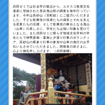
武田ゼミでは社会学の観点から、ユネスコ無形文化
遺産に登録された長浜曳山祭の調査を毎年行ってい
ます。今年は高砂山（宮町組）にご協力いただきま
した。子ども歌舞伎の役者たちの成長とそれを支え
る若衆たちの活躍、そして歌舞伎の舞台となる曳山
（山車）の美しさに、学生たちは強い印象を受けて
いました。また武田ゼミに限らず地域文化学科の学
生たちで神輿渡御・還御と夕渡り行事のボランティ
ア、高砂山の裸参り行事の参加や山車の曳行のお手
伝いもさせていただきました。関係者の皆さまに、
心より御礼申し上げます。（武田俊輔）