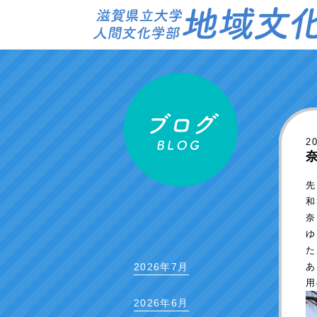
2
先
和
奈
ゆ
た
あ
2026年7月
用
2026年6月