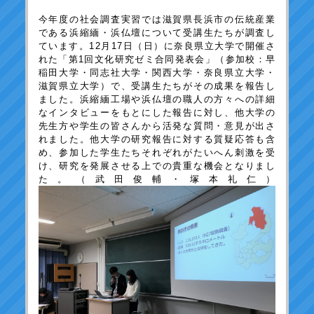
今年度の社会調査実習では滋賀県長浜市の伝統産業
である浜縮緬・浜仏壇について受講生たちが調査し
ています。12月17日（日）に奈良県立大学で開催さ
れた「第1回文化研究ゼミ合同発表会」（参加校：早
稲田大学・同志社大学・関西大学・奈良県立大学・
滋賀県立大学）で、受講生たちがその成果を報告し
ました。浜縮緬工場や浜仏壇の職人の方々への詳細
なインタビューをもとにした報告に対し、他大学の
先生方や学生の皆さんから活発な質問・意見が出さ
れました。他大学の研究報告に対する質疑応答も含
め、参加した学生たちそれぞれがたいへん刺激を受
け、研究を発展させる上での貴重な機会となりまし
た。（武田俊輔・塚本礼仁）