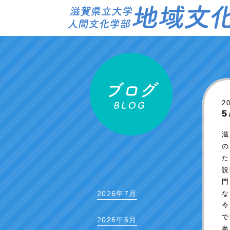
2
滋
の
た
説
門
な
2026年7月
今
で
2026年6月
参