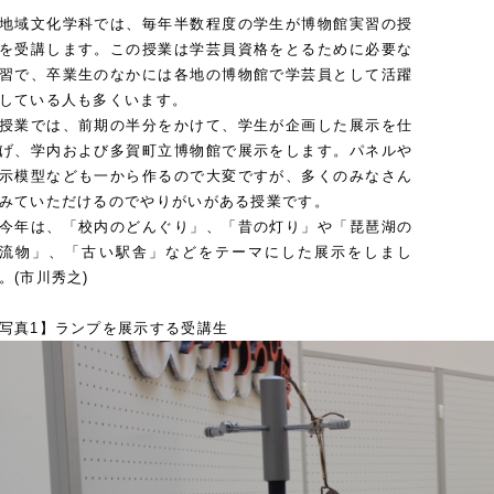
域文化学科では、毎年半数程度の学生が博物館実習の授
を受講します。この授業は学芸員資格をとるために必要な
習で、卒業生のなかには各地の博物館で学芸員として活躍
している人も多くいます。
業では、前期の半分をかけて、学生が企画した展示を仕
げ、学内および多賀町立博物館で展示をします。パネルや
示模型なども一から作るので大変ですが、多くのみなさん
みていただけるのでやりがいがある授業です。
年は、「校内のどんぐり」、「昔の灯り」や「琵琶湖の
流物」、「古い駅舎」などをテーマにした展示をしまし
。(市川秀之)
写真1】ランプを展示する受講生