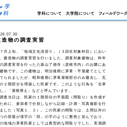
026
.07.30.
建造物の調査実習
月上旬、「地域文化演習Ⅱ」（３回生対象科目）におい
、建造物の調査実習を行いました。調査対象建物は、昨年
の調査実習を行った八坂山了徳寺（彦根市内）のお隣にあ
建物です。この建物は、明治後期に茅葺・平屋建てとして
てられましたが、昭和後期に茅葺屋根部分のみ撤去し、瓦
の２階部分を増築した民家です。このような行為を「合掌
し」「屋根替え」などと呼んでいます。
査当日は、民家の１階部分の平面図（間取り）を作成す
ために、参加者で分担しながら記録・計測・写真撮影を行
ました（写真１、２）。この民家の間取りは、土間以外の
つの部屋が漢字の「田」の字のように整然と並んでおり、
の地域の茅葺民家としては典型的な間取りでした。実測調