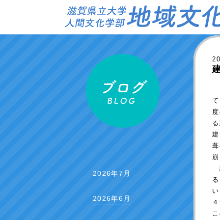
2
７
て
度
る
建
葺
崩
調
2026年7月
る
い
2026年6月
４
こ