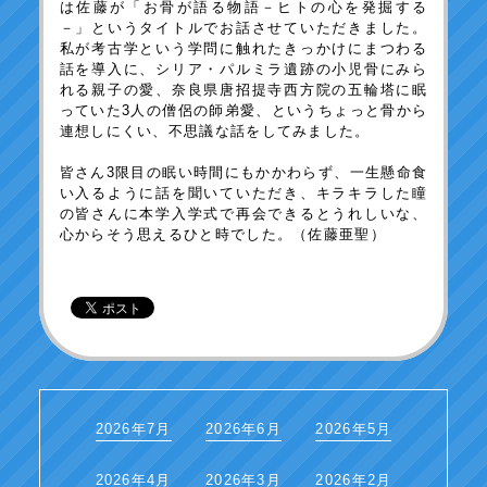
は佐藤が「お骨が語る物語－ヒトの心を発掘する
－」というタイトルでお話させていただきました。
私が考古学という学問に触れたきっかけにまつわる
話を導入に、シリア・パルミラ遺跡の小児骨にみら
れる親子の愛、奈良県唐招提寺西方院の五輪塔に眠
っていた3人の僧侶の師弟愛、というちょっと骨から
連想しにくい、不思議な話をしてみました。
皆さん3限目の眠い時間にもかかわらず、一生懸命食
い入るように話を聞いていただき、キラキラした瞳
の皆さんに本学入学式で再会できるとうれしいな、
心からそう思えるひと時でした。（佐藤亜聖）
2026年7月
2026年6月
2026年5月
2026年4月
2026年3月
2026年2月