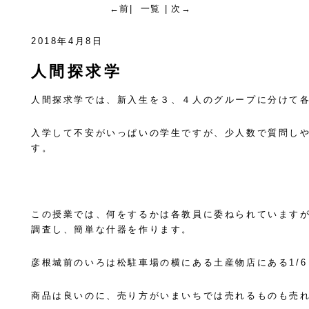
←前
|
一覧
|
次→
2018年4月8日
人間探求学
人間探求学では、新入生を３、４人のグループに分けて
入学して不安がいっぱいの学生ですが、少人数で質問し
す。
この授業では、何をするかは各教員に委ねられています
調査し、簡単な什器を作ります。
彦根城前のいろは松駐車場の横にある土産物店にある1/6 
商品は良いのに、売り方がいまいちでは売れるものも売