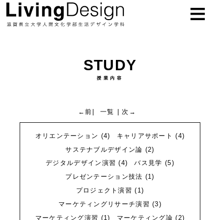
お知らせ
NEWS
STUDY
学科概要
ABOUT
授業内容
教員
TEACHER
←前
|
一覧
|
次→
研究紹介
RESEARCH
オリエンテーション
(4)
キャリアサポート
(4)
授業紹介
STUDY
サステナブルデザイン論
(2)
デジタルデザイン演習
(4)
バス見学
(5)
進路
CAREER
プレゼンテーション技法
(1)
プロジェクト演習
(1)
入試
EXAM
マーケティングリサーチ演習
(3)
マーケティング演習
(1)
マーケティング論
(2)