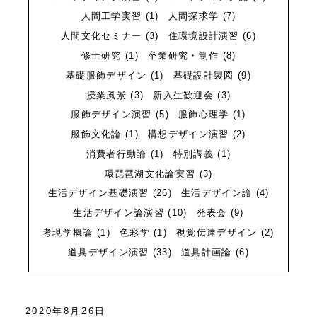
質問
Q&A
人間工学実習
(1)
人間探求学
(7)
人間文化セミナー
(3)
住環境設計演習
(6)
修士研究
(1)
卒業研究・制作
(8)
基礎服飾デザイン
(1)
基礎設計製図
(9)
授業風景
(3)
新入生歓迎会
(3)
服飾デザイン演習
(5)
服飾心理学
(1)
服飾文化論
(1)
構想デザイン演習
(2)
消費者行動論
(1)
特別講義
(1)
環琵琶湖文化論実習
(3)
生活デザイン基礎演習
(26)
生活デザイン論
(4)
生活デザイン論演習
(10)
発表会
(9)
考現学概論
(1)
色彩学
(1)
視覚伝達デザイン
(2)
道具デザイン演習
(33)
道具計画論
(6)
2020年8月26日