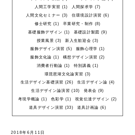
質問
Q&A
人間工学実習
(1)
人間探求学
(7)
人間文化セミナー
(3)
住環境設計演習
(6)
修士研究
(1)
卒業研究・制作
(8)
基礎服飾デザイン
(1)
基礎設計製図
(9)
授業風景
(3)
新入生歓迎会
(3)
服飾デザイン演習
(5)
服飾心理学
(1)
服飾文化論
(1)
構想デザイン演習
(2)
消費者行動論
(1)
特別講義
(1)
環琵琶湖文化論実習
(3)
生活デザイン基礎演習
(26)
生活デザイン論
(4)
生活デザイン論演習
(10)
発表会
(9)
考現学概論
(1)
色彩学
(1)
視覚伝達デザイン
(2)
道具デザイン演習
(33)
道具計画論
(6)
2018年6月11日