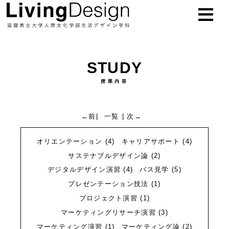
お知らせ
NEWS
STUDY
学科概要
ABOUT
授業内容
教員
TEACHER
←前
|
一覧
|
次→
研究紹介
RESEARCH
オリエンテーション
(4)
キャリアサポート
(4)
授業紹介
STUDY
サステナブルデザイン論
(2)
デジタルデザイン演習
(4)
バス見学
(5)
進路
CAREER
プレゼンテーション技法
(1)
プロジェクト演習
(1)
入試
EXAM
マーケティングリサーチ演習
(3)
マーケティング演習
(1)
マーケティング論
(2)