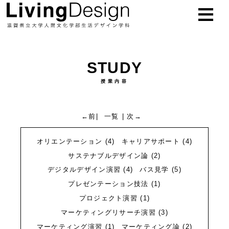
お知らせ
NEWS
STUDY
学科概要
ABOUT
授業内容
教員
TEACHER
←前
|
一覧
|
次→
研究紹介
RESEARCH
オリエンテーション
(4)
キャリアサポート
(4)
授業紹介
STUDY
サステナブルデザイン論
(2)
デジタルデザイン演習
(4)
バス見学
(5)
進路
CAREER
プレゼンテーション技法
(1)
プロジェクト演習
(1)
入試
EXAM
マーケティングリサーチ演習
(3)
マーケティング演習
(1)
マーケティング論
(2)