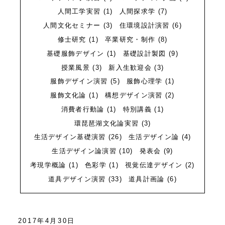
質問
Q&A
人間工学実習
(1)
人間探求学
(7)
人間文化セミナー
(3)
住環境設計演習
(6)
修士研究
(1)
卒業研究・制作
(8)
基礎服飾デザイン
(1)
基礎設計製図
(9)
授業風景
(3)
新入生歓迎会
(3)
服飾デザイン演習
(5)
服飾心理学
(1)
服飾文化論
(1)
構想デザイン演習
(2)
消費者行動論
(1)
特別講義
(1)
環琵琶湖文化論実習
(3)
生活デザイン基礎演習
(26)
生活デザイン論
(4)
生活デザイン論演習
(10)
発表会
(9)
考現学概論
(1)
色彩学
(1)
視覚伝達デザイン
(2)
道具デザイン演習
(33)
道具計画論
(6)
2017年4月30日