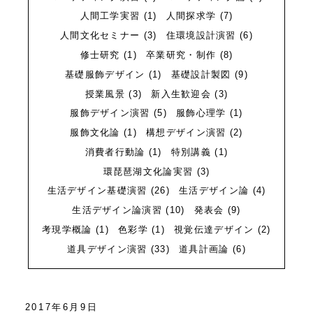
質問
Q&A
人間工学実習
(1)
人間探求学
(7)
人間文化セミナー
(3)
住環境設計演習
(6)
修士研究
(1)
卒業研究・制作
(8)
基礎服飾デザイン
(1)
基礎設計製図
(9)
授業風景
(3)
新入生歓迎会
(3)
服飾デザイン演習
(5)
服飾心理学
(1)
服飾文化論
(1)
構想デザイン演習
(2)
消費者行動論
(1)
特別講義
(1)
環琵琶湖文化論実習
(3)
生活デザイン基礎演習
(26)
生活デザイン論
(4)
生活デザイン論演習
(10)
発表会
(9)
考現学概論
(1)
色彩学
(1)
視覚伝達デザイン
(2)
道具デザイン演習
(33)
道具計画論
(6)
2017年6月9日