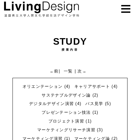
お知らせ
NEWS
STUDY
学科概要
ABOUT
授業内容
教員
TEACHER
←前
|
一覧
|
次→
研究紹介
RESEARCH
オリエンテーション
(4)
キャリアサポート
(4)
授業紹介
STUDY
サステナブルデザイン論
(2)
デジタルデザイン演習
(4)
バス見学
(5)
進路
CAREER
プレゼンテーション技法
(1)
プロジェクト演習
(1)
入試
EXAM
マーケティングリサーチ演習
(3)
マーケティング演習
(1)
マーケティング論
(2)