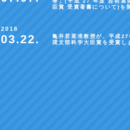
巻」(平成 27 年度 芸術
臣賞 受賞著書について)を
2016
03.22.
亀井若菜准教授が、平成2
奨文部科学大臣賞を受賞し