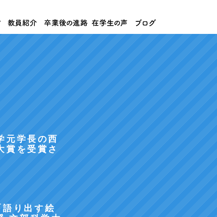
学元学長の西
大賞を受賞さ
「語り出す絵