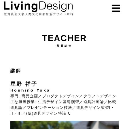
お知らせ
NEWS
TEACHER
学科概要
ABOUT
教員紹介
教員
TEACHER
講師
研究紹介
RESEARCH
星野 祥子
授業紹介
STUDY
Hoshino Yoko
専門:
商品企画／プロダクトデザイン／クラフトデザイン
主な担当授業:
生活デザイン基礎演習／道具計画論／比較
進路
CAREER
道具論／プレゼンテーション技法／道具デザイン演習I・
II・III／(院)道具デザイン特論 C
入試
EXAM