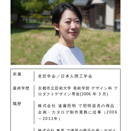
質問
Q&A
所属
意匠学会／日本人間工学会
最終学歴
京都市立芸術大学 美術学部 デザイン科 プ
ロダクトデザイン専攻(2006 年 3 月)
職歴
株式会社 遠藤照明 で照明器具の商品
企画・カタログ制作業務に従事（2006
～2011年）
株式会社 象彦 で漆器の商品企画・デザイ