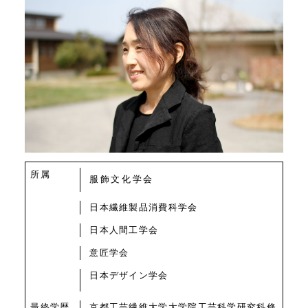
質問
Q&A
所属
服飾文化学会
日本繊維製品消費科学会
日本人間工学会
意匠学会
日本デザイン学会
最終学歴
京都工芸繊維大学大学院工芸科学研究科修