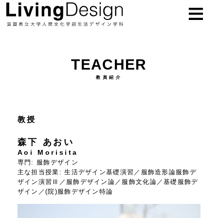
お知らせ
NEWS
TEACHER
学科概要
ABOUT
教員紹介
教員
TEACHER
教授
研究紹介
RESEARCH
森下 あおい
授業紹介
STUDY
Aoi Morisita
専門:
服飾デザイン
主な担当授業:
生活デザイン基礎演習／服飾造形論服飾デ
進路
CAREER
ザイン演習Ⅲ／服飾デザイン論／服飾文化論／基礎服飾デ
ザイン／(院)服飾デザイン特論
入試
EXAM