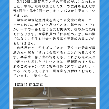
3月20日に滋賀県立大学の卒業式がおこなわれま
した。華やかな袴や凛としたスーツに身を包んだ学
部4回生・修士2回生が、キャンパスから巣立ってい
きました。
学科の学位記交付式を終えて研究室に戻り、コー
ヒーを飲みながらひと息つくとき、毎年のことです
が、一年で一番と言えるほど爽快で、穏やかな気持
ちになります。大学教員の「仕事納め」は、年の瀬
ではなく、学生を社会へ送り出す卒業式の日なのか
もしれません。
自然界だと、例えばスズメは、巣立った若鳥が親
鳥の元へ戻る（群れに合流する）ことがあるようで
す。卒業生・修了生の皆さんも、これから先の人生
で迷ったり疲れたりしたときは、琵琶湖のほとりに
あるこのキャンパスに羽を休めに来てください。く
つろいでもらえるよう、研究室を片付けてお待ちし
ています。（塚本礼仁）
【写真1】団体写真