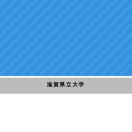
滋賀県立大学
〒522-8533 滋賀県彦根市八坂町2500
TEL 0749-28-8200 FAX 0749-28-8470
Copyright (C) University of Shiga Prefecture, All rights
reserved.