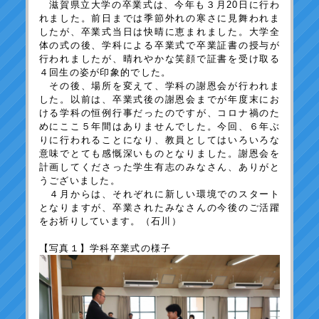
滋賀県立大学の卒業式は、今年も３月20日に行わ
れました。前日までは季節外れの寒さに見舞われま
したが、卒業式当日は快晴に恵まれました。大学全
体の式の後、学科による卒業式で卒業証書の授与が
行われましたが、晴れやかな笑顔で証書を受け取る
４回生の姿が印象的でした。
その後、場所を変えて、学科の謝恩会が行われま
した。以前は、卒業式後の謝恩会までが年度末にお
ける学科の恒例行事だったのですが、コロナ禍のた
めにここ５年間はありませんでした。今回、６年ぶ
りに行われることになり、教員としてはいろいろな
意味でとても感慨深いものとなりました。謝恩会を
計画してくださった学生有志のみなさん、ありがと
うございました。
４月からは、それぞれに新しい環境でのスタート
となりますが、卒業されたみなさんの今後のご活躍
をお祈りしています。（石川）
【写真１】学科卒業式の様子