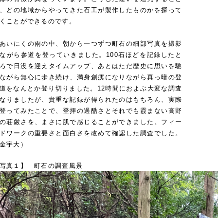
、どの地域からやってきた石工が製作したものかを探って
くことができるのです。
いにくの雨の中、朝から一つずつ町石の細部写真を撮影
ながら参道を登っていきました。100石ほどを記録したと
ろで日没を迎えタイムアップ、あとはただ歴史に思いを馳
ながら無心に歩き続け、満身創痍になりながら真っ暗の登
道をなんとか登り切りました。12時間におよぶ大変な調査
なりましたが、貴重な記録が得られたのはもちろん、実際
登ってみたことで、登拝の過酷さとそれでも霞まない高野
の荘厳さを、まさに肌で感じることができました。フィー
ドワークの重要さと面白さを改めて確認した調査でした。
金宇大）
写真１】 町石の調査風景