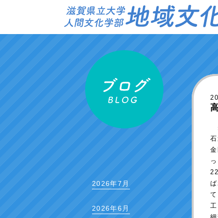
2
先
石
金
っ
2
ば
2026年7月
て
工
2026年6月
細