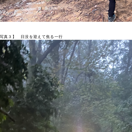
写真３】 日没を迎えて焦る一行