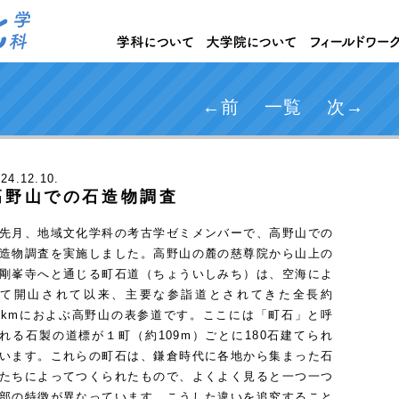
←前
一覧
次→
024
.12.10.
高野山での石造物調査
月、地域文化学科の考古学ゼミメンバーで、高野山での
造物調査を実施しました。高野山の麓の慈尊院から山上の
剛峯寺へと通じる町石道（ちょういしみち）は、空海によ
て開山されて以来、主要な参詣道とされてきた全長約
2kmにおよぶ高野山の表参道です。ここには「町石」と呼
れる石製の道標が１町（約109m）ごとに180石建てられ
います。これらの町石は、鎌倉時代に各地から集まった石
たちによってつくられたもので、よくよく見ると一つ一つ
部の特徴が異なっています。こうした違いを追究すること